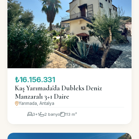
₺16.156.331
Kaş Yarımada'da Dubleks Deniz
Manzaralı 3+1 Daire
Yarımada, Antalya
3+1
2 banyo
113 m²