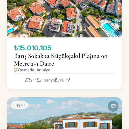
₺15.010.105
Barış Sokak'ta Küçükçakıl Plajına 90
Metre 2+1 Daire
Yarımada, Antalya
2+1
1 banyo
110 m²
Eşyalı