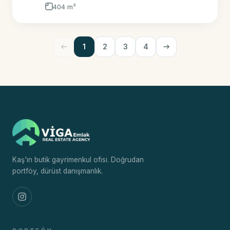
404 m²
1
2
3
4
Kaş'ın butik gayrimenkul ofisi. Doğrudan
portföy, dürüst danışmanlık.