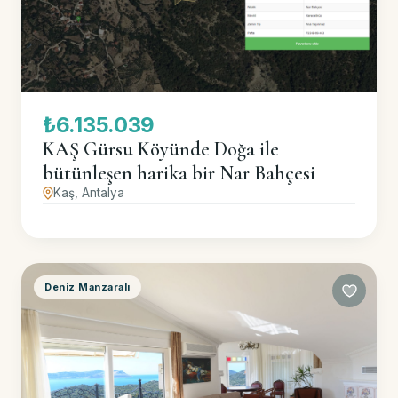
₺6.135.039
KAŞ Gürsu Köyünde Doğa ile
bütünleşen harika bir Nar Bahçesi
Kaş, Antalya
Deniz Manzaralı