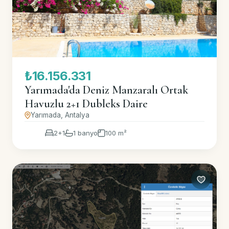
₺16.156.331
Yarımada'da Deniz Manzaralı Ortak
Havuzlu 2+1 Dubleks Daire
Yarımada, Antalya
2+1
1 banyo
100 m²