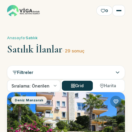
0
Anasayfa
·
Satılık
Satılık İlanlar
· 29 sonuç
Filtreler
Grid
Harita
Deniz Manzaralı