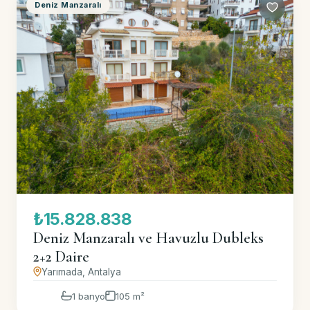
Deniz Manzaralı
₺15.828.838
Deniz Manzaralı ve Havuzlu Dubleks
2+2 Daire
Yarımada, Antalya
1 banyo
105 m²