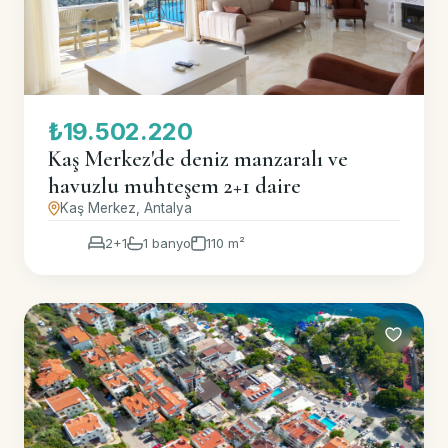
₺19.502.220
Kaş Merkez'de deniz manzaralı ve
havuzlu muhteşem 2+1 daire
Kaş Merkez, Antalya
2+1
1 banyo
110 m²