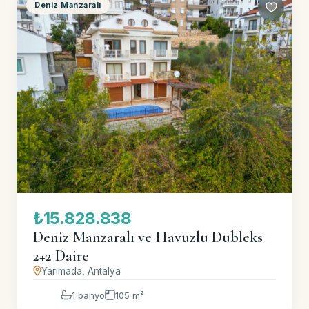
Deniz Manzaralı
₺15.828.838
Deniz Manzaralı ve Havuzlu Dubleks
2+2 Daire
Yarımada, Antalya
1 banyo
105 m²