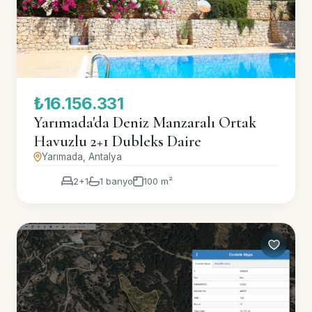
₺16.156.331
Yarımada'da Deniz Manzaralı Ortak
Havuzlu 2+1 Dubleks Daire
Yarımada, Antalya
2+1
1 banyo
100 m²