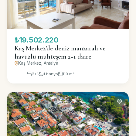
₺19.502.220
Kaş Merkez'de deniz manzaralı ve
havuzlu muhteşem 2+1 daire
Kaş Merkez, Antalya
2+1
1 banyo
110 m²