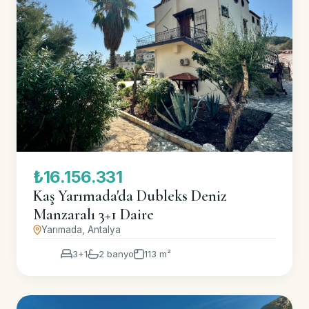
₺16.156.331
Kaş Yarımada'da Dubleks Deniz
Manzaralı 3+1 Daire
Yarımada, Antalya
3+1
2 banyo
113 m²