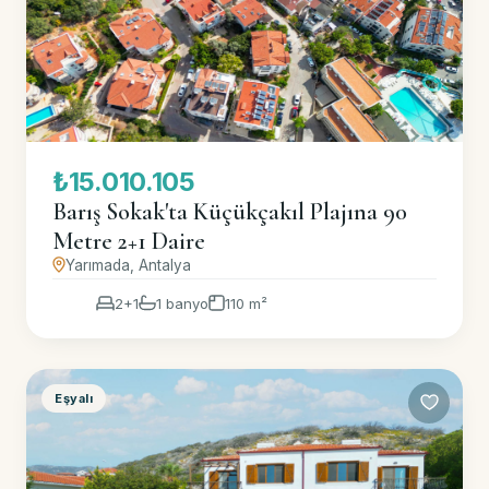
₺15.010.105
Barış Sokak'ta Küçükçakıl Plajına 90
Metre 2+1 Daire
Yarımada, Antalya
2+1
1 banyo
110 m²
Eşyalı