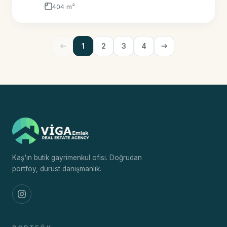
404 m²
1
2
3
4
Kaş'ın butik gayrimenkul ofisi. Doğrudan
portföy, dürüst danışmanlık.