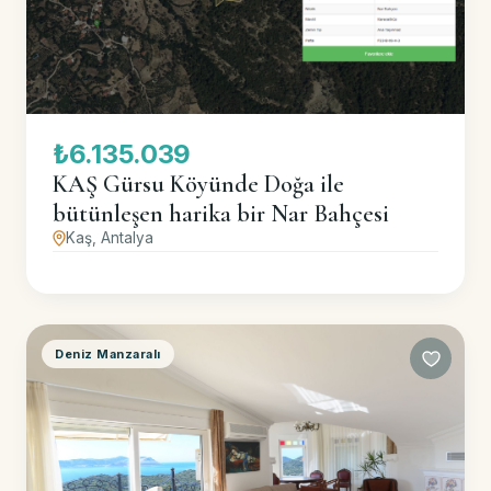
₺6.135.039
KAŞ Gürsu Köyünde Doğa ile
bütünleşen harika bir Nar Bahçesi
Kaş, Antalya
Deniz Manzaralı