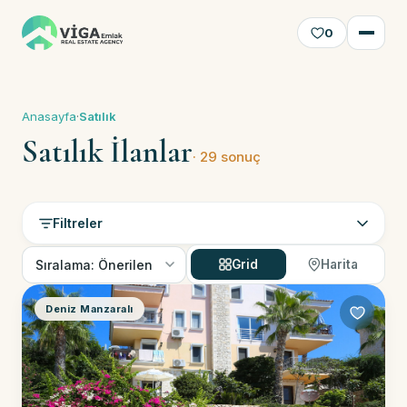
0
Anasayfa
·
Satılık
Satılık İlanlar
· 29 sonuç
Filtreler
Grid
Harita
Deniz Manzaralı