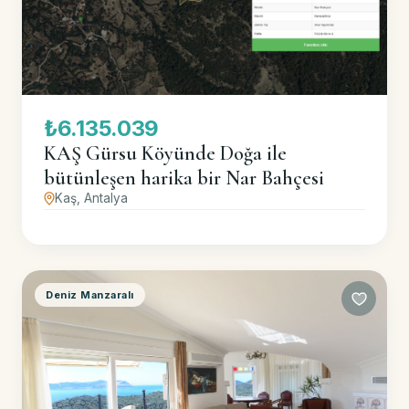
₺6.135.039
KAŞ Gürsu Köyünde Doğa ile
bütünleşen harika bir Nar Bahçesi
Kaş, Antalya
Deniz Manzaralı