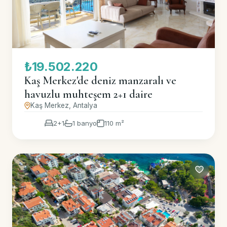
₺19.502.220
Kaş Merkez'de deniz manzaralı ve
havuzlu muhteşem 2+1 daire
Kaş Merkez, Antalya
2+1
1 banyo
110 m²