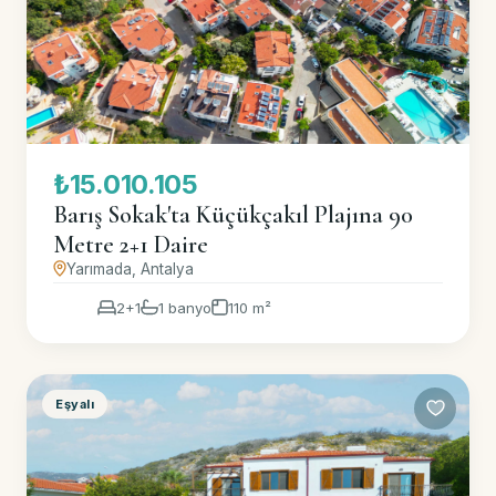
₺15.010.105
Barış Sokak'ta Küçükçakıl Plajına 90
Metre 2+1 Daire
Yarımada, Antalya
2+1
1 banyo
110 m²
Eşyalı