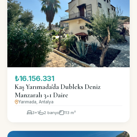
₺16.156.331
Kaş Yarımada'da Dubleks Deniz
Manzaralı 3+1 Daire
Yarımada, Antalya
3+1
2 banyo
113 m²