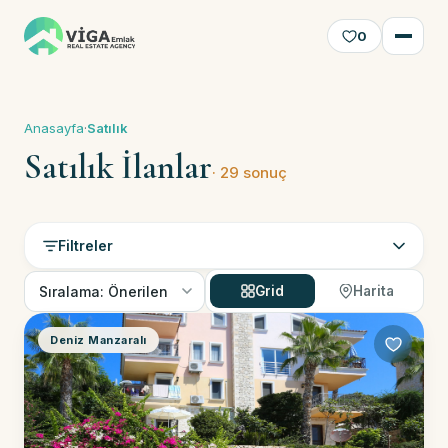
0
Anasayfa
·
Satılık
Satılık İlanlar
· 29 sonuç
Filtreler
Grid
Harita
Deniz Manzaralı