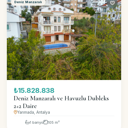
Deniz Manzaralı
₺15.828.838
Deniz Manzaralı ve Havuzlu Dubleks
2+2 Daire
Yarımada, Antalya
1 banyo
105 m²