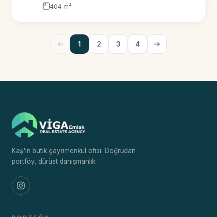
404 m²
1
2
3
4
Kaş'ın butik gayrimenkul ofisi. Doğrudan
portföy, dürüst danışmanlık.