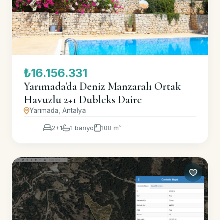
₺16.156.331
Yarımada'da Deniz Manzaralı Ortak
Havuzlu 2+1 Dubleks Daire
Yarımada, Antalya
2+1
1 banyo
100 m²